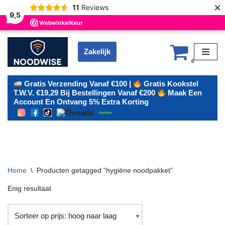
×
11
Reviews
9,5
Zakelijk
Ga
0
naar
de
Gratis Verzending Vanaf €100 |
Gratis Kookstel
T.w.v. €19,29 Bij Bestellingen Vanaf €200
Maak Een
inhoud
Account En Ontvang 5% Extra Korting
Home
\
Producten getagged “hygiëne noodpakket”
Enig resultaat