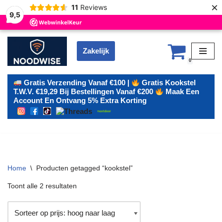
×
11
Reviews
9,5
Zakelijk
Ga
0
naar
de
Gratis Verzending Vanaf €100 |
Gratis Kookstel
T.w.v. €19,29 Bij Bestellingen Vanaf €200
Maak Een
inhoud
Account En Ontvang 5% Extra Korting
Home
\
Producten getagged “kookstel”
Toont alle 2 resultaten