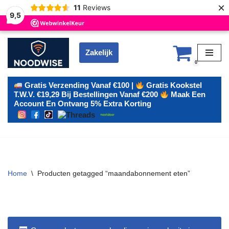
×
11
Reviews
9,5
Zakelijk
Ga
0
naar
de
Gratis Verzending Vanaf €100 |
Gratis Kookstel
T.w.v. €19,29 Bij Bestellingen Vanaf €200
Maak Een
inhoud
Account En Ontvang 5% Extra Korting
Home
\
Producten getagged “maandabonnement eten”