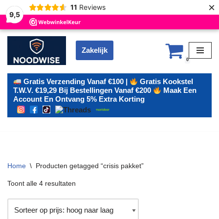
×
11
Reviews
9,5
Zakelijk
Ga
0
naar
de
Gratis Verzending Vanaf €100 |
Gratis Kookstel
T.w.v. €19,29 Bij Bestellingen Vanaf €200
Maak Een
inhoud
Account En Ontvang 5% Extra Korting
Home
\
Producten getagged “crisis pakket”
Toont alle 4 resultaten