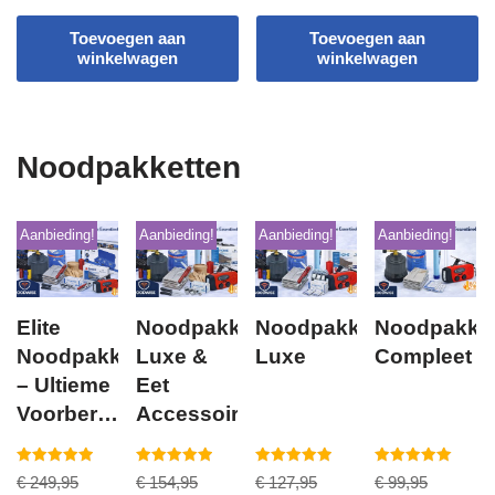
Toevoegen aan
Toevoegen aan
winkelwagen
winkelwagen
Noodpakketten
Aanbieding!
Aanbieding!
Aanbieding!
Aanbieding!
Elite
Noodpakket
Noodpakket
Noodpakke
Noodpakket
Luxe &
Luxe
Compleet
– Ultieme
Eet
Voorbereiding
Accessoires
voor
Noodsituaties
Gewaardeerd
Gewaardeerd
Gewaardeerd
Gewaardeerd
€
249,95
€
154,95
€
127,95
€
99,95
5.00
5.00
5.00
5.00