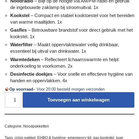
Noodradio
– Blijf op de hoogte via AM/FM-radio en gebruik
de ingebouwde zaklamp bij stroomuitval. 1x
Kookstel
– Compact en stabiel kooktoestel voor het bereiden
van warme maaltijden. 1x
Gasfles
– Betrouwbare brandstof voor direct gebruik met het
kookstel. 1x
Waterfilter
– Maakt oppervlaktewater veilig drinkbaar,
essentieel bij uitval van drinkwater. 1x
Warmtedeken
– Reflecteert lichaamswarmte en helpt
onderkoeling te voorkomen. 2x
Desinfectie doekjes
– Voor snelle en effectieve hygiëne van
handen en oppervlakken. 4x
Op voorraad
– Voor 20:00 besteld morgen verzonden
Toevoegen aan winkelwagen
Categorie:
Noodpakketten
Tags:
crisis pakket
,
EHBO & hygiëne
,
emergency kit
,
gas kookstel
,
luxe