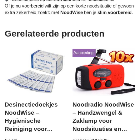
Of je nu voorbereid wilt zijn op een korte noodsituatie of gewoon
extra zekerheid zoekt: met
NoodWise
ben je
slim voorbereid
.
Gerelateerde producten
Aanbieding!
Desinectiedoekjes
Noodradio NoodWise
NoodWise –
– Handzwengel &
Hygiënische
Zaklamp voor
Reiniging voor
Noodsituaties en
Noodsituaties en
Stroomuitval 10X