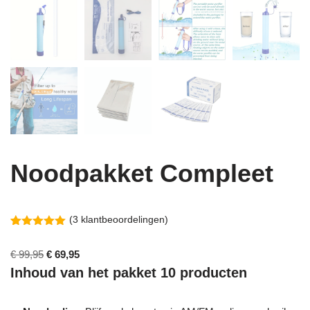
Noodpakket Compleet
(
3
klantbeoordelingen)
Gewaardeerd
3
5.00
op 5
€
99,95
€
69,95
gebaseerd
op
Inhoud van het pakket 10 producten
klantbeoordelingen