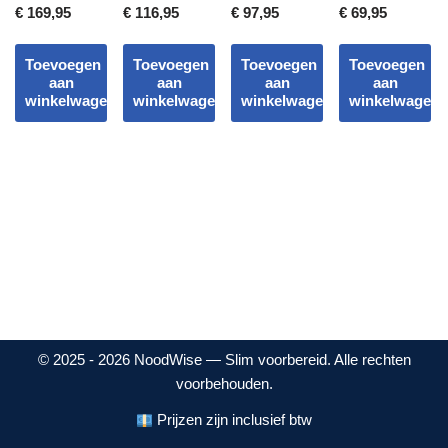
uit 5
uit 5
uit 5
uit 5
€
169,95
€
116,95
€
97,95
€
69,95
Toevoegen
Toevoegen
Toevoegen
Toevoegen
aan
aan
aan
aan
winkelwagen
winkelwagen
winkelwagen
winkelwagen
© 2025 - 2026 NoodWise — Slim voorbereid. Alle rechten
voorbehouden.
Prijzen zijn inclusief btw