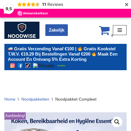
×
11
Reviews
9,5
Zakelijk
Ga
0
naar
de
Gratis Verzending Vanaf €100 |
Gratis Kookstel
T.w.v. €19,29 Bij Bestellingen Vanaf €200
Maak Een
inhoud
Account En Ontvang 5% Extra Korting
Home
\
Noodpakketten
\
Noodpakket Compleet
Aanbieding!