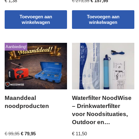
€
1,38
€
273,35
€
157,95
Onderweg
Noodradio
Toevoegen aan
Toevoegen aan
winkelwagen
winkelwagen
Aanbieding!
Maanddeal
Waterfilter NoodWise
noodproducten
– Drinkwaterfilter
voor Noodsituaties,
Outdoor en
Stroomuitval
€
99,95
€
79,95
€
11,50