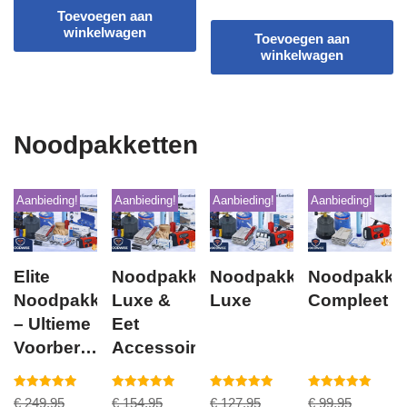
uit 5
Toevoegen aan
winkelwagen
Toevoegen aan
winkelwagen
Noodpakketten
Aanbieding!
Aanbieding!
Aanbieding!
Aanbieding!
Elite
Noodpakket
Noodpakket
Noodpakke
Noodpakket
Luxe &
Luxe
Compleet
– Ultieme
Eet
Voorbereiding
Accessoires
voor
Noodsituaties
Gewaardeerd
Gewaardeerd
Gewaardeerd
Gewaardeerd
€
249,95
€
154,95
€
127,95
€
99,95