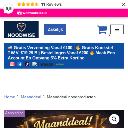
×
11
Reviews
9,5
Zakelijk
Ga
0
naar
de
Gratis Verzending Vanaf €100 |
Gratis Kookstel
T.w.v. €19,29 Bij Bestellingen Vanaf €200
Maak Een
inhoud
Account En Ontvang 5% Extra Korting
Home
\
Maanddeal
\
Maanddeal noodproducten
Aanbieding!