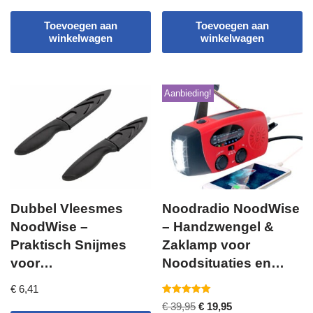
Toevoegen aan
Toevoegen aan
winkelwagen
winkelwagen
Aanbieding!
Dubbel Vleesmes
Noodradio NoodWise
NoodWise –
– Handzwengel &
Praktisch Snijmes
Zaklamp voor
voor
Noodsituaties en
Maaltijdpakketten en
Stroomuitval
€
6,41
Noodsituaties
Gewaardeerd
€
39,95
€
19,95
5.00