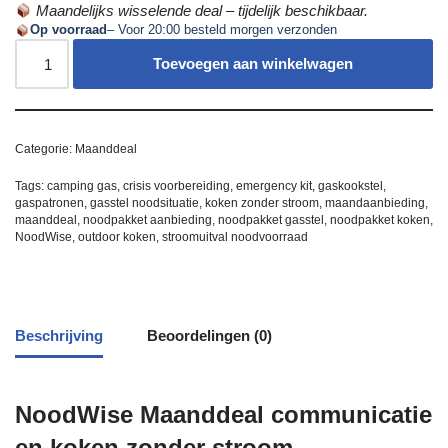
Maandelijks wisselende deal – tijdelijk beschikbaar.
Op voorraad
– Voor 20:00 besteld morgen verzonden
Toevoegen aan winkelwagen
Categorie:
Maanddeal
Tags:
camping gas
,
crisis voorbereiding
,
emergency kit
,
gaskookstel
,
gaspatronen
,
gasstel noodsituatie
,
koken zonder stroom
,
maandaanbieding
,
maanddeal
,
noodpakket aanbieding
,
noodpakket gasstel
,
noodpakket koken
,
NoodWise
,
outdoor koken
,
stroomuitval noodvoorraad
Beschrijving
Beoordelingen (0)
NoodWise Maanddeal communicatie
en koken zonder stroom