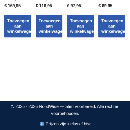
5.00
5.00
5.00
5.00
uit 5
uit 5
uit 5
uit 5
€
169,95
€
116,95
€
97,95
€
69,95
Toevoegen
Toevoegen
Toevoegen
Toevoegen
aan
aan
aan
aan
winkelwagen
winkelwagen
winkelwagen
winkelwagen
© 2025 - 2026 NoodWise — Slim voorbereid. Alle rechten
voorbehouden.
Prijzen zijn inclusief btw