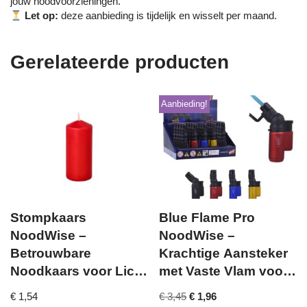
jouw noodvoorzieningen.
Let op:
deze aanbieding is tijdelijk en wisselt per maand.
Gerelateerde producten
Aanbieding!
Stompkaars
Blue Flame Pro
NoodWise –
NoodWise –
Betrouwbare
Krachtige Aansteker
Noodkaars voor Licht
met Vaste Vlam voor
bij Stroomuitval
Noodsituaties
€
1,54
€
3,45
€
1,96