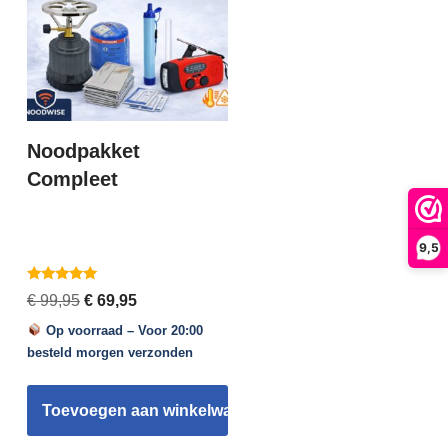
Noodpakket
Compleet
9,5
Gewaardeerd
€
99,95
€
69,95
5.00
uit 5
Op voorraad – Voor 20:00
besteld morgen verzonden
gen
Toevoegen aan winkelwagen