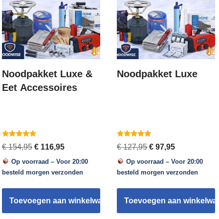
Noodpakket Luxe &
Noodpakket Luxe
Eet Accessoires
Gewaardeerd
Gewaardeerd
€
154,95
€
116,95
€
127,95
€
97,95
5.00
5.00
uit 5
uit 5
Op voorraad – Voor 20:00
Op voorraad – Voor 20:00
besteld morgen verzonden
besteld morgen verzonden
n
Toevoegen aan winkelwagen
Toevoegen aan winkelwa