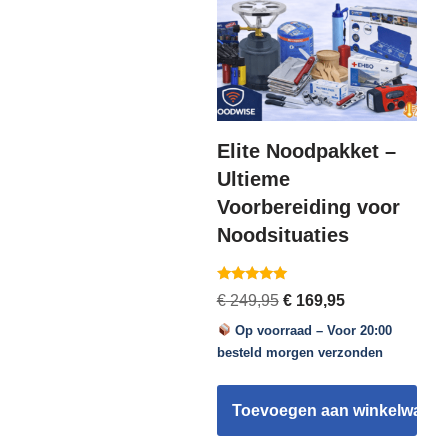
Elite Noodpakket –
Ultieme
Voorbereiding voor
Noodsituaties
Gewaardeerd
€
249,95
€
169,95
5.00
uit 5
Op voorraad – Voor 20:00
besteld morgen verzonden
Toevoegen aan winkelwage