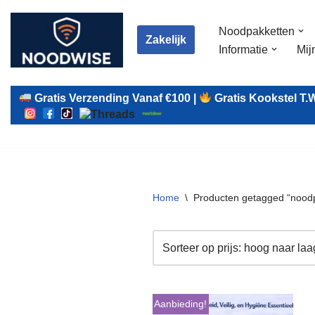
Noodpakketten
Ga
Zakelijk
Informatie
Mij
naar
de
inhoud
Gratis Verzending Vanaf €100 |
Gratis Kookstel T.w
Home
\
Producten getagged “noodp
Aanbieding!