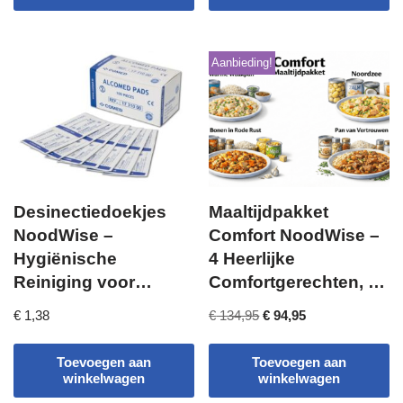
Aanbieding!
Desinectiedoekjes
Maaltijdpakket
NoodWise –
Comfort NoodWise –
Hygiënische
4 Heerlijke
Reiniging voor
Comfortgerechten, 16
Noodsituaties en
maaltijden voor
€
1,38
€
134,95
€
94,95
Onderweg
Noodsituaties
Toevoegen aan
Toevoegen aan
winkelwagen
winkelwagen