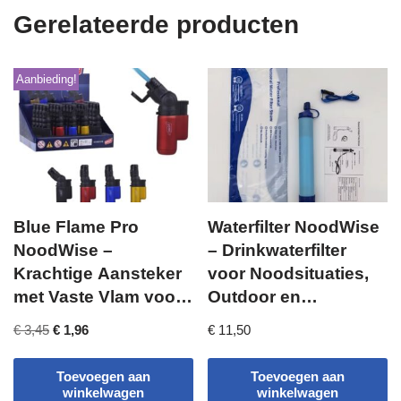
Gerelateerde producten
Aanbieding!
Blue Flame Pro
Waterfilter NoodWise
NoodWise –
– Drinkwaterfilter
Krachtige Aansteker
voor Noodsituaties,
met Vaste Vlam voor
Outdoor en
Noodsituaties
Stroomuitval
€
3,45
€
1,96
€
11,50
Toevoegen aan
Toevoegen aan
winkelwagen
winkelwagen