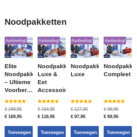
Noodpakketten
Aanbieding!
Aanbieding!
Aanbieding!
Aanbieding!
Elite
Noodpakket
Noodpakket
Noodpakke
Noodpakket
Luxe &
Luxe
Compleet
– Ultieme
Eet
Voorbereiding
Accessoires
voor
Noodsituaties
Gewaardeerd
Gewaardeerd
Gewaardeerd
Gewaardeerd
€
249,95
€
154,95
€
127,95
€
99,95
5.00
5.00
5.00
5.00
uit 5
uit 5
uit 5
uit 5
€
169,95
€
116,95
€
97,95
€
69,95
Toevoegen
Toevoegen
Toevoegen
Toevoegen