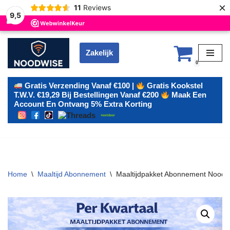
×
11
Reviews
9,5
Zakelijk
Ga
0
naar
de
Gratis Verzending Vanaf €100 |
Gratis Kookstel
T.w.v. €19,29 Bij Bestellingen Vanaf €200
Maak Een
inhoud
Account En Ontvang 5% Extra Korting
Home
\
Maaltijd Abonnement
\
Maaltijdpakket Abonnement NoodWi