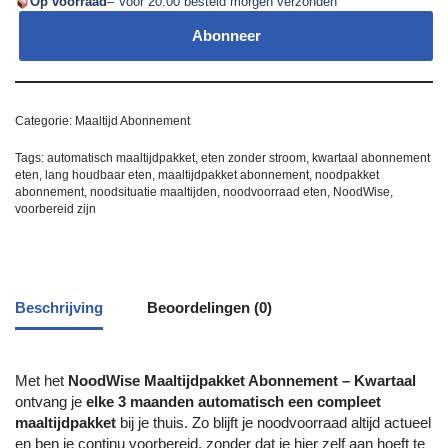
Op voorraad
– Voor 20:00 besteld morgen verzonden
Abonneer
Categorie:
Maaltijd Abonnement
Tags:
automatisch maaltijdpakket
,
eten zonder stroom
,
kwartaal abonnement
eten
,
lang houdbaar eten
,
maaltijdpakket abonnement
,
noodpakket
abonnement
,
noodsituatie maaltijden
,
noodvoorraad eten
,
NoodWise
,
voorbereid zijn
Beschrijving
Beoordelingen (0)
Met het
NoodWise Maaltijdpakket Abonnement – Kwartaal
ontvang je
elke 3 maanden automatisch een compleet
maaltijdpakket
bij je thuis. Zo blijft je noodvoorraad altijd actueel
en ben je continu voorbereid, zonder dat je hier zelf aan hoeft te