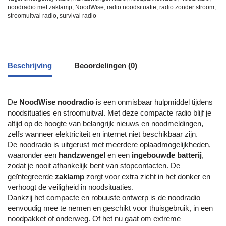
noodradio met zaklamp
,
NoodWise
,
radio noodsituatie
,
radio zonder stroom
,
stroomuitval radio
,
survival radio
Beschrijving
Beoordelingen (0)
De
NoodWise noodradio
is een onmisbaar hulpmiddel tijdens
noodsituaties en stroomuitval. Met deze compacte radio blijf je
altijd op de hoogte van belangrijk nieuws en noodmeldingen,
zelfs wanneer elektriciteit en internet niet beschikbaar zijn.
De noodradio is uitgerust met meerdere oplaadmogelijkheden,
waaronder een
handzwengel
en een
ingebouwde batterij
,
zodat je nooit afhankelijk bent van stopcontacten. De
geïntegreerde
zaklamp
zorgt voor extra zicht in het donker en
verhoogt de veiligheid in noodsituaties.
Dankzij het compacte en robuuste ontwerp is de noodradio
eenvoudig mee te nemen en geschikt voor thuisgebruik, in een
noodpakket of onderweg. Of het nu gaat om extreme