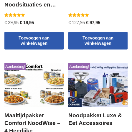
Noodsituaties en
Stroomuitval
Gewaardeerd
Gewaardeerd
€
39,95
€
19,95
€
127,95
€
97,95
5.00
5.00
uit 5
uit 5
Toevoegen aan
Toevoegen aan
winkelwagen
winkelwagen
Aanbieding!
Aanbieding!
Maaltijdpakket
Noodpakket Luxe &
Comfort NoodWise –
Eet Accessoires
4 Heerlijke