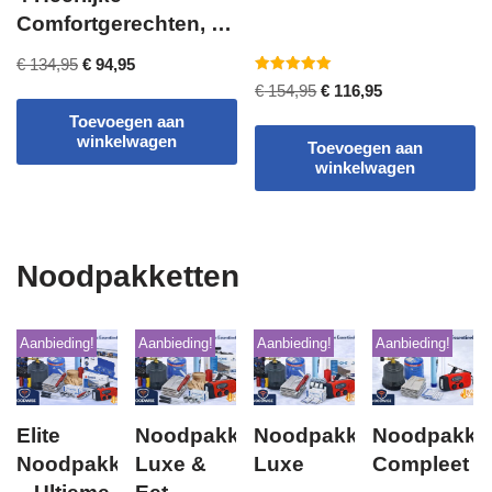
Comfortgerechten, 16
maaltijden voor
€
134,95
€
94,95
Noodsituaties
Gewaardeerd
€
154,95
€
116,95
5.00
uit 5
Toevoegen aan
winkelwagen
Toevoegen aan
winkelwagen
Noodpakketten
Aanbieding!
Aanbieding!
Aanbieding!
Aanbieding!
Elite
Noodpakket
Noodpakket
Noodpakke
Noodpakket
Luxe &
Luxe
Compleet