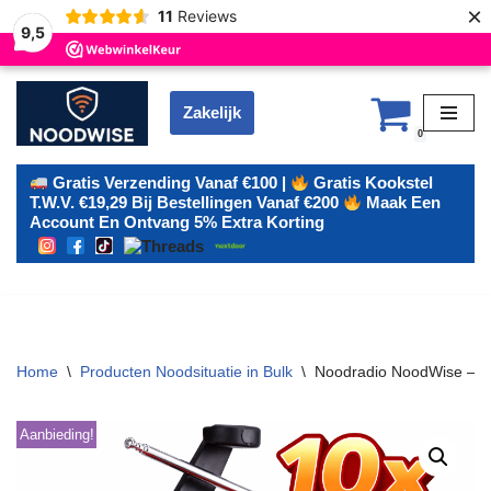
×
11
Reviews
9,5
Zakelijk
Ga
0
naar
de
Gratis Verzending Vanaf €100 |
Gratis Kookstel
T.w.v. €19,29 Bij Bestellingen Vanaf €200
Maak Een
inhoud
Account En Ontvang 5% Extra Korting
Home
\
Producten Noodsituatie in Bulk
\
Noodradio NoodWise – Ha
Aanbieding!